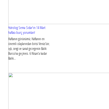
Astrolog Sema Sidar'ın 14 Mart
haftası burç yorumları!
Haftanın görünümü; Haftanın en
önemli olaylarından birisi Venüs'ün;
aşk, sevgi ve sanat gezegenin Balık
Burcu’na geçmesi. 6 Nisan'a kadar
Balık...