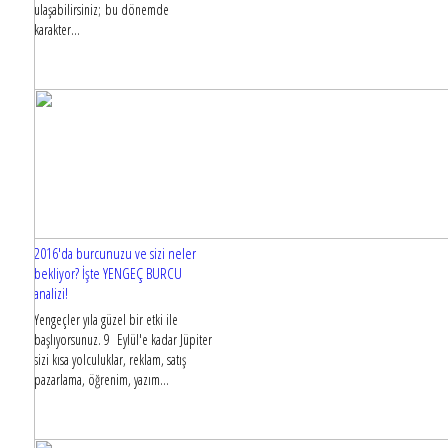
ulaşabilirsiniz; bu dönemde
karakter...
2016'da burcunuzu ve sizi neler
bekliyor? İşte YENGEÇ BURCU
analizi!
Yengeçler yıla güzel bir etki ile
başlıyorsunuz. 9 Eylül'e kadar Jüpiter
sizi kısa yolculuklar, reklam, satış
pazarlama, öğrenim, yazım...