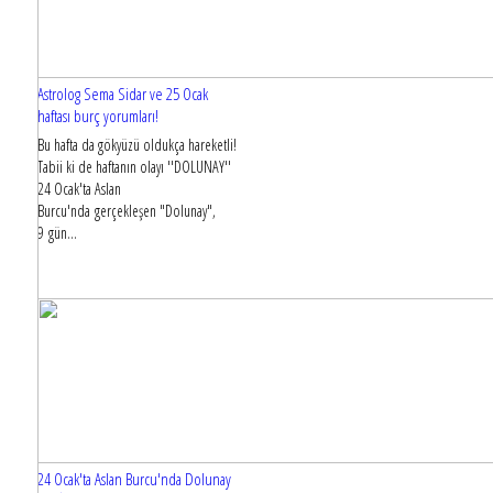
Astrolog Sema Sidar ve 25 Ocak
haftası burç yorumları!
Bu hafta da gökyüzü oldukça hareketli!
Tabii ki de haftanın olayı ''DOLUNAY''
24 Ocak'ta Aslan
Burcu'nda gerçekleşen "Dolunay",
9 gün...
24 Ocak'ta Aslan Burcu'nda Dolunay