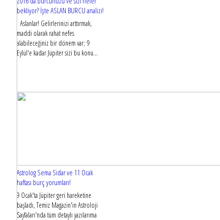
2016'da burcunuzu ve sizi neler
bekliyor? İşte ASLAN BURCU analizi!
Aslanlar! Gelirlerinizi arttırmak,
maddi olarak rahat nefes
alabileceğiniz bir dönem var; 9
Eylül'e kadar Jüpiter sizi bu konu...
Astrolog Sema Sidar ve 11 Ocak
haftası burç yorumları!
9 Ocak'ta Jüpiter geri hareketine
başladı, Temiz Magazin'in Astroloji
Sayfaları'nda tüm detaylı yazılarıma