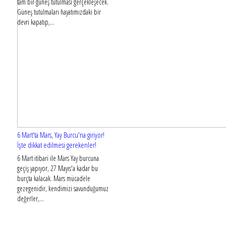
tam bir güneş tutulması gerçekleşecek.
Güneş tutulmaları hayatımızdaki bir
devri kapatıp,...
6 Mart'ta Mars, Yay Burcu'na giriyor!
İşte dikkat edilmesi gerekenler!
6 Mart itibari ile Mars Yay burcuna
geçiş yapıyor, 27 Mayıs'a kadar bu
burçta kalacak. Mars mücadele
gezegenidir, kendimizi savunduğumuz
değerler,...