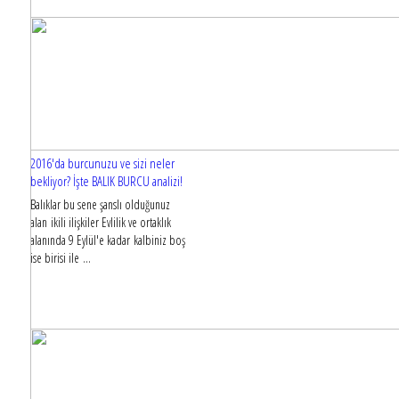
2016'da burcunuzu ve sizi neler
bekliyor? İşte BALIK BURCU analizi!
Balıklar bu sene şanslı olduğunuz
alan ikili ilişkiler Evlilik ve ortaklık
alanında 9 Eylül'e kadar kalbiniz boş
ise birisi ile ...