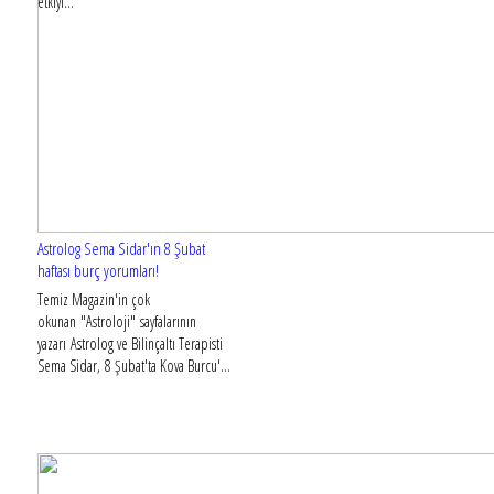
etkiyi...
Astrolog Sema Sidar'ın 8 Şubat
haftası burç yorumları!
Temiz Magazin'in çok
okunan "Astroloji" sayfalarının
yazarı Astrolog ve Bilinçaltı Terapisti
Sema Sidar, 8 Şubat'ta Kova Burcu'...