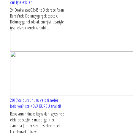
var! İşte etkileri...
24 Ocakta saat 03:45'te 3 derece Aslan
Burcu'nda Dolunay gerçekleşecek.
Dolunay genel olarak enerjisi itibariyle
içsel olarak kendi karanlık...
2016'da burcunuzu ve sizi neler
bekliyor? İşte KOVA BURCU analizi!
Başkalarının finans kaynakları sayesinde
elde edeceğiniz maddi gelirler
alanında Jüpiter size destek verecek
fakat burada titiz ve...