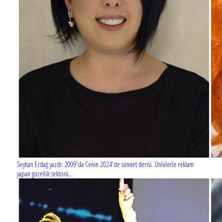
Seyhan Erdağ yazdı: 2009'da Cenin 2024'de sünnet derisi. Ünlülerle reklam
yapan güzellik sektörü...