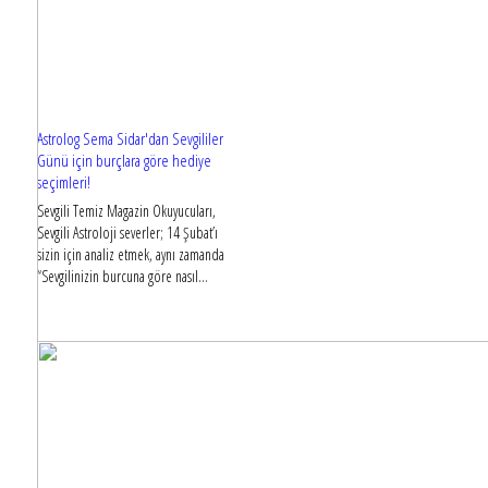
Astrolog Sema Sidar'dan Sevgililer
Günü için burçlara göre hediye
seçimleri!
Sevgili Temiz Magazin Okuyucuları,
Sevgili Astroloji severler; 14 Şubat’ı
sizin için analiz etmek, aynı zamanda
“Sevgilinizin burcuna göre nasıl...