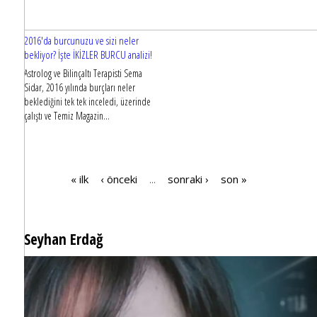
2016'da burcunuzu ve sizi neler
bekliyor? İşte İKİZLER BURCU analizi!
Astrolog ve Bilinçaltı Terapisti Sema
Sidar, 2016 yılında burçları neler
beklediğini tek tek inceledi, üzerinde
çalıştı ve Temiz Magazin...
« ilk
‹ önceki
sonraki ›
son »
…
Sayfalar
Seyhan Erdağ
SEYHAN ERDAĞ YAZDI: Peki Mehmet Ali Erbil bu evliliği neden yaptı?
2016'da burcunuzu ve sizi neler
bekliyor? İşte BOĞA BURCU analizi!