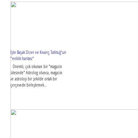
İşte Başak Dizer ve Kıvanç Tatlıtuğ'un
"evlilik haritası"
Önemli, çok okunan bir "magazin
sitesinde" Astrolog olunca, magazin
ve astroloji bir şekilde ortak bir
çerçevede birleştirmek...