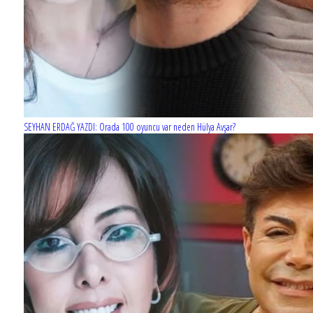
SEYHAN ERDAĞ YAZDI: Orada 100 oyuncu var neden Hülya Avşar?