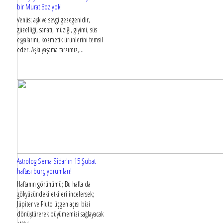
bir Murat Boz yok!
Venüs; aşk ve sevgi gezegenidir,
güzelliği, sanatı, müziği, giyimi, süs
eşyalarını, kozmetik ürünlerini temsil
eder. Aşkı yaşama tarzımız,...
Astrolog Sema Sidar'ın 15 Şubat
haftası burç yorumları!
Haftanın görünümü; Bu hafta da
gökyüzündeki etkileri incelersek;
Jüpiter ve Pluto üçgen açısı bizi
dönüştürerek büyümemizi sağlayacak