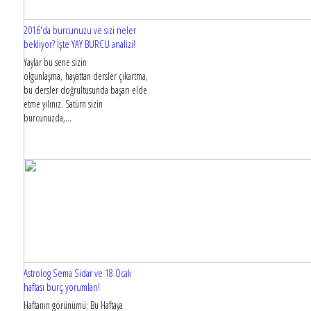
2016'da burcunuzu ve sizi neler
bekliyor? İşte YAY BURCU analizi!
Yaylar bu sene sizin
olgunlaşma, hayattan dersler çıkartma,
bu dersler doğrultusunda başarı elde
etme yılınız. Satürn sizin
burcunuzda,...
Astrolog Sema Sidar ve 18 Ocak
haftası burç yorumları!
Haftanın görünümü; Bu Haftaya