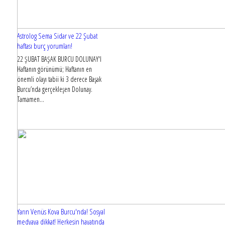
Astrolog Sema Sidar ve 22 Şubat
haftası burç yorumları!
22 ŞUBAT BAŞAK BURCU DOLUNAY'I
Haftanın görünümü; Haftanın en
önemli olayı tabii ki 3 derece Başak
Burcu’nda gerçekleşen Dolunay.
Tamamen...
Yarın Venüs Kova Burcu'nda! Sosyal
medyaya dikkat! Herkesin hayatında