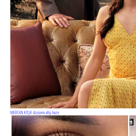
Barış Manço'nun mirasçıları mahkemede!
MERCAN KÖŞK dizisinin afişi hazır