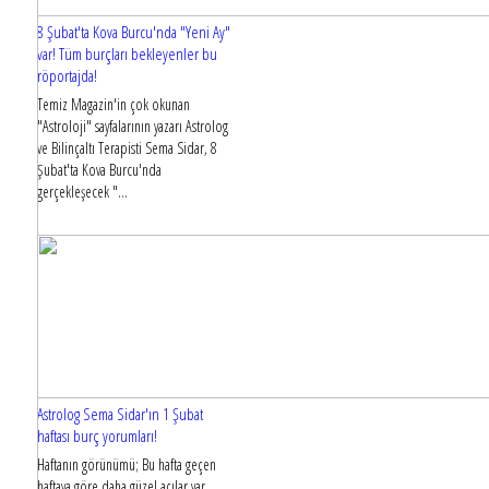
8 Şubat'ta Kova Burcu'nda "Yeni Ay"
var! Tüm burçları bekleyenler bu
röportajda!
Temiz Magazin'in çok okunan
"Astroloji" sayfalarının yazarı Astrolog
ve Bilinçaltı Terapisti Sema Sidar, 8
Şubat'ta Kova Burcu'nda
gerçekleşecek "...
Astrolog Sema Sidar'ın 1 Şubat
haftası burç yorumları!
Haftanın görünümü; Bu hafta geçen
haftaya göre daha güzel açılar var