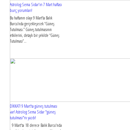
Astrolog Sema Sidar'ın 7 Mart haftası
burç yorumları!
Bu haftanın olayı 9 Mart’ta Balık
Burcu’nda gerçekleşecek “Güneş
Tutulması.” Güneş tutulmasının
etkilerini, detaylı bir şekilde “Güneş
Tutulması”...
DİKKAT! 9 Mart'ta güneş tutulması
var! Astrolog Sema Sidar "güneş
tutulması"nı yazdı!
9 Mart'ta 18 derece Balık Burcu'nda