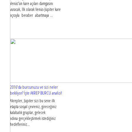
Venüs'ün kare açıları damgasını
vuracak, İlk olarak Venüs-Jüpiter kare
açısıyla beraber abartmaya ...
2016'da burcunuzu ve sizi neler
bekliyor? İşte AKREP BURCU analizi!
Akrepler, Jüpiter sizi bu sene ilk
etapta sosyal çevreniz, gireceğiniz
kalabalık gruplar, gelecek
adına gerçekleştirmek istediğiniz
hedefleriniz...