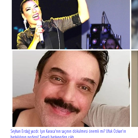
Seyhan Erdağ yazdı: Işın Karaca'nın saçının dökülmesi önemli mi? Ufuk Özkan'ın
hastalığının nedeni! Tanyeli hastaneden çıktı...