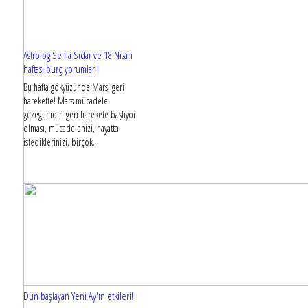
Astrolog Sema Sidar ve 18 Nisan
haftası burç yorumları!
Bu hafta gökyüzünde Mars, geri
harekette! Mars mücadele
gezegenidir; geri harekete başlıyor
olması, mücadelenizi, hayatta
istediklerinizi, birçok...
Dün başlayan Yeni Ay'ın etkileri!