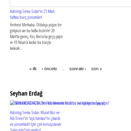
Astrolog Sema Sidar'ın 21 Mart
haftası burç yorumları!
Herkese Merhaba; Oldukça yoğun bir
gökyüzü var bu hafta bizlerle! 20
Mart’ta güneş, Koç Burcu’na geçiş yaptı
ve 19 Nisan'a kadar bu burçta
kalacak...
« ilk
‹ önceki
sonraki ›
son »
…
Sayfalar
Seyhan Erdağ
SEYHAN ERDAĞ YAZDI: Peki Mehmet Ali Erbil bu evliliği neden yaptı?
Astrolog Sema Sidar, Murat Boz ve
Aslı Enver'in "aşk haritası"nı çıkardı
ve yorumladı! İşte çok konuşulacak
"yılın aşkı"nın analizi!