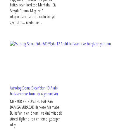
haftasından herkese Merhaba, Siz
Sevgili "Temiz Magazin"
okuyucularımla dolu dolu bir yıl
geçirdim... Yazılarıma...
Astrolog Sema Sidar'dan 19 Aralık
haftasının ve burcunuz yorumları.
MERKÜR RETROSU BU HAFTAYA
DAMGA VURACAK Herkese Merhaba,
Bu haftanın en önemli ve önümüzdeki
süreci ilgilendiren en temel gezegen
olayı ...