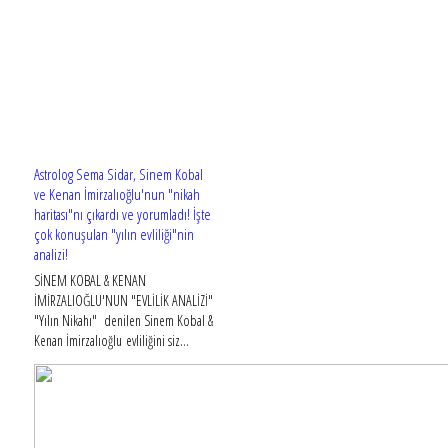
Astrolog Sema Sidar, Sinem Kobal
ve Kenan İmirzalıoğlu'nun "nikah
haritası"nı çıkardı ve yorumladı! İşte
çok konuşulan "yılın evliliği"nin
analizi!
SİNEM KOBAL & KENAN
İMİRZALIOĞLU'NUN "EVLİLİK ANALİZİ"
"Yılın Nikahı" denilen Sinem Kobal &
Kenan İmirzalıoğlu evliliğini siz...