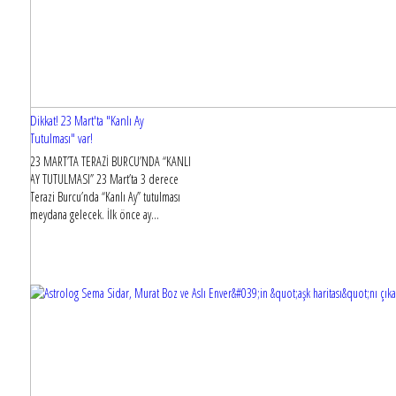
Dikkat! 23 Mart'ta "Kanlı Ay
Tutulması" var!
23 MART’TA TERAZİ BURCU’NDA “KANLI
AY TUTULMASI” 23 Mart’ta 3 derece
Terazi Burcu’nda “Kanlı Ay” tutulması
meydana gelecek. İlk önce ay...