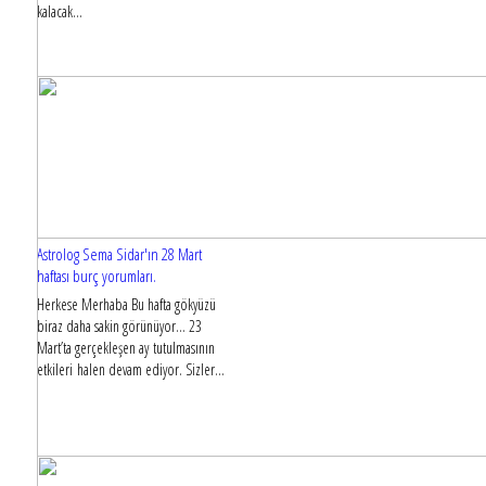
kalacak...
Astrolog Sema Sidar'ın 28 Mart
haftası burç yorumları.
Herkese Merhaba Bu hafta gökyüzü
biraz daha sakin görünüyor... 23
Mart’ta gerçekleşen ay tutulmasının
etkileri halen devam ediyor. Sizler...