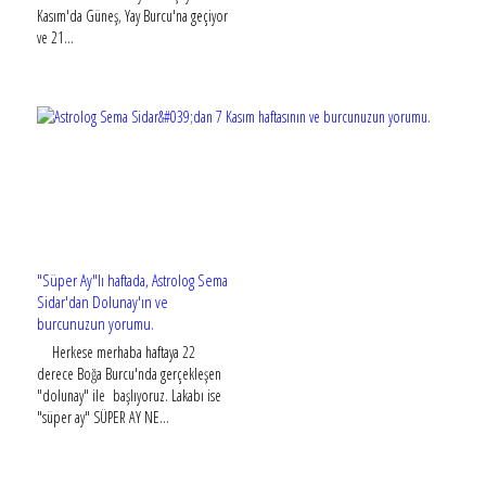
Kasım'da Güneş, Yay Burcu'na geçiyor
ve 21...
"Süper Ay"lı haftada, Astrolog Sema
Sidar'dan Dolunay'ın ve
burcunuzun yorumu.
Herkese merhaba haftaya 22
derece Boğa Burcu'nda gerçekleşen
"dolunay" ile başlıyoruz. Lakabı ise
"süper ay" SÜPER AY NE...