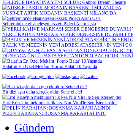
EĞLENCE HAYATINA YENİ SOLUK: Gabbro Dream Theatre
NUSR-ET ARTIK MODANIN BAŞKENTİ MİLANO'DA
Şehremini'de efsaneleşen lezzet: Pideci Asım Usta
YERLİ KAHVE MARKASI ŞEKER DENGESİNE DUYARLI YEN
BALIK VE MEZENİN YENİ ADRESİ ATAŞEHİR ‘ İN YENİ G
DÜNYACA ÜNLÜ PASTA ŞEFİ “ANTONIO BACHOUR” YEN
Balat’ın En Özel Mekânı ‘Forno Balat’ 10 Yaşında
Bir dizi aşkı daha gerçek oldu: Sette el ele!
Erol Köse'nin mektupları ilk kez Nur Viral'le Sen İstersen'de!
PELİN KARAHAN: BOŞANMA KARARI ALINDI
Gündem