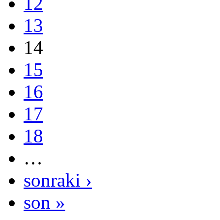
12
13
14
15
16
17
18
…
sonraki ›
son »