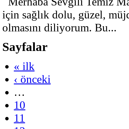
Merhaba Sevgili Temiz Ma
için sağlık dolu, güzel, müjd
olmasını diliyorum. Bu...
Sayfalar
« ilk
‹ önceki
…
10
11