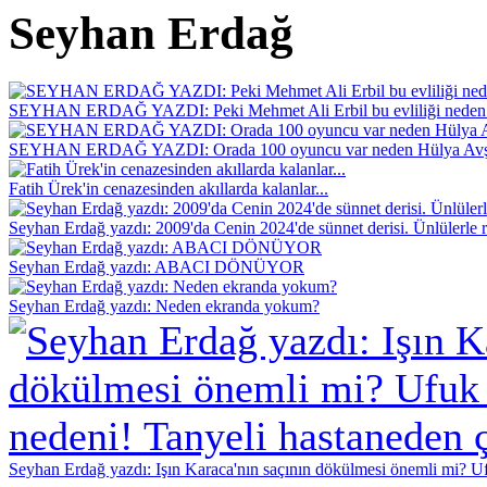
Seyhan Erdağ
SEYHAN ERDAĞ YAZDI: Peki Mehmet Ali Erbil bu evliliği neden 
SEYHAN ERDAĞ YAZDI: Orada 100 oyuncu var neden Hülya Avş
Fatih Ürek'in cenazesinden akıllarda kalanlar...
Seyhan Erdağ yazdı: 2009'da Cenin 2024'de sünnet derisi. Ünlülerle r
Seyhan Erdağ yazdı: ABACI DÖNÜYOR
Seyhan Erdağ yazdı: Neden ekranda yokum?
Seyhan Erdağ yazdı: Işın Karaca'nın saçının dökülmesi önemli mi? Ufu