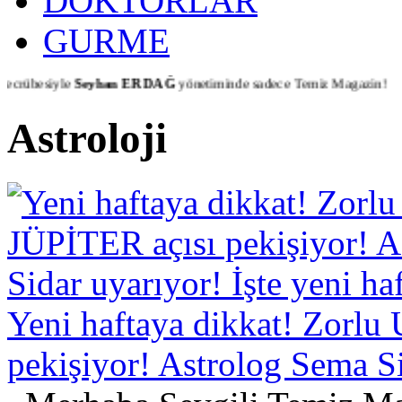
DOKTORLAR
GURME
iyle
Seyhan ERDAĞ
yönetiminde sadece Temiz Magazin!
Astroloji
Yeni haftaya dikkat! Zorl
pekişiyor! Astrolog Sema Sid