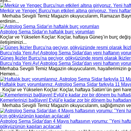
aya...
Merkür ve Yengeç Burcu'nun etkileri altına giriyoruz. Yeni hafta
Merhaba Sevgili Temiz Magazin okuyucularım, Ramazan Bayramı'
erdirsin...
Astrolog Sema Sidar'ın haftalık burç yorumları
Koçlar ve Yükselen Koçlar: Koçlar, haftaya Güneş’in burç değişti
iletişiminizi...
Güneş İkizler Burcu'na geçiyor, gökyüzünde resmi olarak İkizler
Burcu'nda Yeni Ay! Astrolog Sema Sidar'dan yeni haftanın yor
Merhaba Sevgili Temiz Magazin okuyucularım, hayallerimizin ger
Hemen...
Haftalık burç yorumlarınız. Astrolog Sema Sidar farkıyla 11 May
Koçlar ve Yükselen Koçlar: Koçlar, haftaya Satürn’ün geri hareke
Kemerlerinizi bağlayın! Eylül'e kadar zor bir dönem bu haftadan i
Merhaba Sevgili Temiz Magazin okuyucularım, sağlığımızın ve 
Astrolog Sema Sidar'dan 4 Mayıs haftasının yorumu: "Yeni haftan
gökyüzünün kapıları açılacak!