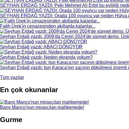
SEYHAN ERDAĞ YAZDI: Peki Mehmet Ali Erbil bu evliliği nede
SEYHAN ERDAĞ YAZDI: Orada 100 oyuncu var neden Hülya 
Fatih Ürek'in cenazesinden akıllarda kalanlar...
Seyhan Erdağ yazdı: 2009'da Cenin 2024'de sünnet derisi. Ünlül
Seyhan Erdağ yazdı: ABACI DÖNÜYOR
Seyhan Erdağ yazdı: Neden ekranda yokum?
Seyhan Erdağ yazdı: Işın Karaca'nın saçının dökülmesi önemli m
Tüm yazılar
En çok okunanlar
Barış Manço'nun mirasçıları mahkemede!
Gurme