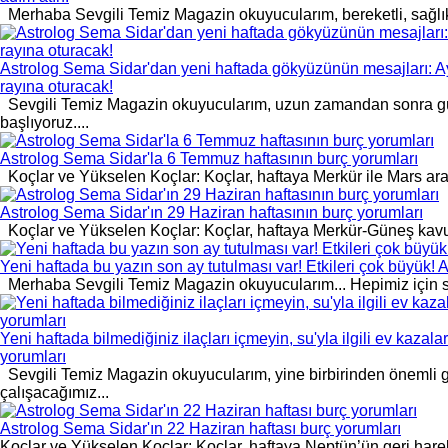
Merhaba Sevgili Temiz Magazin okuyucularım, bereketli, sağlıklı
Astrolog Sema Sidar'dan yeni haftada gökyüzünün mesajları: Ay 
rayına oturacak!
Sevgili Temiz Magazin okuyucularım, uzun zamandan sonra güz
başlıyoruz....
Astrolog Sema Sidar'la 6 Temmuz haftasının burç yorumları
Koçlar ve Yükselen Koçlar: Koçlar, haftaya Merkür ile Mars arası
Astrolog Sema Sidar'ın 29 Haziran haftasının burç yorumları
Koçlar ve Yükselen Koçlar: Koçlar, haftaya Merkür-Güneş kavuşumu
Yeni haftada bu yazın son ay tutulması var! Etkileri çok büyük!
Merhaba Sevgili Temiz Magazin okuyucularım... Hepimiz için sağlı
Yeni haftada bilmediğiniz ilaçları içmeyin, su'yla ilgili ev kaza
yorumları
Sevgili Temiz Magazin okuyucularım, yine birbirinden önemli g
çalışacağımız...
Astrolog Sema Sidar'ın 22 Haziran haftası burç yorumları
Koçlar ve Yükselen Koçlar: Koçlar, haftaya Neptün’ün geri hareket